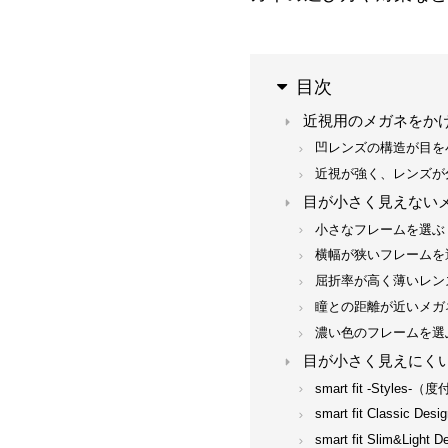
目次
近視用のメガネをか
凹レンズの構造が目を
近視が強く、レンズが
目が小さく見えない
小さなフレームを選ぶ
横幅が狭いフレームを
屈折率が高く薄いレン
瞳との距離が近いメガ
濃い色のフレームを選
目が小さく見えにく
smart fit -Style
smart fit Classi
smart fit Slim&Li