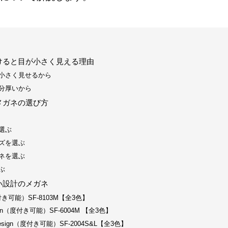
けると目が小さく見える理由
小さく見せるから
分厚いから
メガネの選び方
選ぶ
ズを選ぶ
ネを選ぶ
ぶ
い設計のメガネ
s-（度付き可能）SF-8103M【全3色】
c Design（度付き可能）SF-6004M 【全3色】
ght Design（度付き可能）SF-2004S&L【全3色】