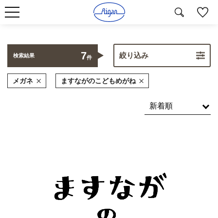
7
絞り込み
検索結果
件
メガネ
ますながのこどもめがね