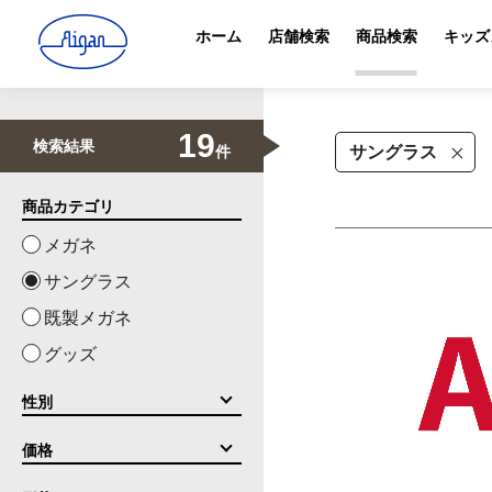
ホーム
店舗検索
商品検索
キッズ
19
検索結果
件
サングラス
商品カテゴリ
メガネ
サングラス
既製メガネ
グッズ
性別
価格