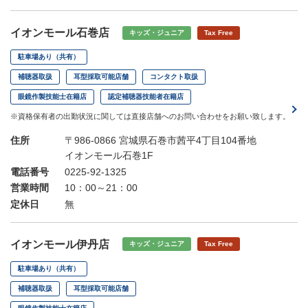
イオンモール石巻店
キッズ・ジュニア
Tax Free
駐車場あり（共有）
補聴器取扱
耳型採取可能店舗
コンタクト取扱
眼鏡作製技能士在籍店
認定補聴器技能者在籍店
※資格保有者の出勤状況に関しては直接店舗へのお問い合わせをお願い致します。
住所
〒986-0866 宮城県石巻市茜平4丁目104番地
イオンモール石巻1F
電話番号
0225-92-1325
営業時間
10：00～21：00
定休日
無
イオンモール伊丹店
キッズ・ジュニア
Tax Free
駐車場あり（共有）
補聴器取扱
耳型採取可能店舗