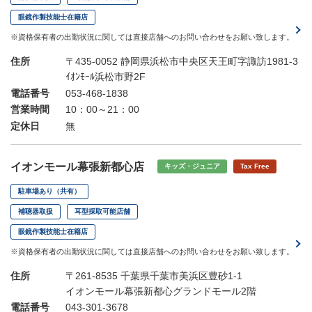
眼鏡作製技能士在籍店
※資格保有者の出勤状況に関しては直接店舗へのお問い合わせをお願い致します。
住所
〒435-0052 静岡県浜松市中央区天王町字諏訪1981-3
ｲｵﾝﾓｰﾙ浜松市野2F
電話番号
053-468-1838
営業時間
10：00～21：00
定休日
無
イオンモール幕張新都心店
キッズ・ジュニア
Tax Free
駐車場あり（共有）
補聴器取扱
耳型採取可能店舗
眼鏡作製技能士在籍店
※資格保有者の出勤状況に関しては直接店舗へのお問い合わせをお願い致します。
住所
〒261-8535 千葉県千葉市美浜区豊砂1-1
イオンモール幕張新都心グランドモール2階
電話番号
043-301-3678