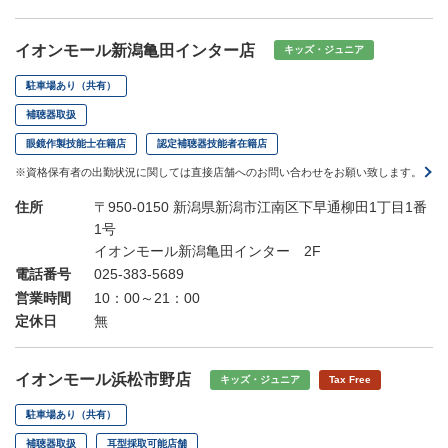
イオンモール新潟亀田インター店
キッズ・ジュニア
駐車場あり（共有）
補聴器取扱
眼鏡作製技能士在籍店
認定補聴器技能者在籍店
※資格保有者の出勤状況に関しては直接店舗へのお問い合わせをお願い致します。
住所
〒950-0150 新潟県新潟市江南区下早通柳田1丁目1番
1号
イオンモール新潟亀田インター 2F
電話番号
025-383-5689
営業時間
10：00～21：00
定休日
無
イオンモール浜松市野店
キッズ・ジュニア
Tax Free
駐車場あり（共有）
補聴器取扱
耳型採取可能店舗