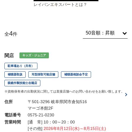
レイバンエキスパートとは？
4
全
件
関店
キッズ・ジュニア
駐車場あり（共有）
補聴器取扱
耳型採取可能店舗
補聴器相談会予定
眼鏡作製技能士在籍店
※資格保有者の出勤状況に関しては直接店舗へのお問い合わせをお願い致します。
住所
〒501-3296 岐阜県関市倉知516
マーゴ本館2F
電話番号
0575-21-0230
営業時間
[通 常] 10：00～20：00
[その他]
2026年8月12日(水)～8月15日(土)