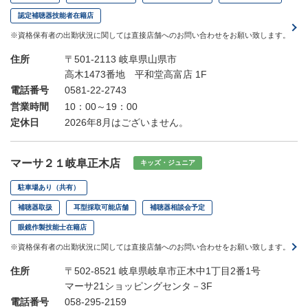
認定補聴器技能者在籍店
※資格保有者の出勤状況に関しては直接店舗へのお問い合わせをお願い致します。
住所
〒501-2113 岐阜県山県市
高木1473番地 平和堂高富店 1F
電話番号
0581-22-2743
営業時間
10：00～19：00
定休日
2026年8月はございません。
マーサ２１岐阜正木店
キッズ・ジュニア
駐車場あり（共有）
補聴器取扱
耳型採取可能店舗
補聴器相談会予定
眼鏡作製技能士在籍店
※資格保有者の出勤状況に関しては直接店舗へのお問い合わせをお願い致します。
住所
〒502-8521 岐阜県岐阜市正木中1丁目2番1号
マーサ21ショッピングセンタ－3F
電話番号
058-295-2159