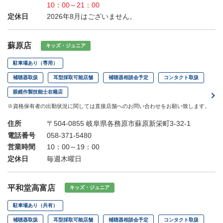
10：00～21：00
定休日
2026年8月はございません。
蘇原店
キッズ・ジュニア
駐車場あり（専用）
補聴器取扱
耳型採取可能店舗
補聴器相談会予定
コンタクト取扱
眼鏡作製技能士在籍店
※資格保有者の出勤状況に関しては直接店舗へのお問い合わせをお願い致します。
住所
〒504-0855 岐阜県各務原市蘇原新栄町3-32-1
電話番号
058-371-5480
営業時間
10：00～19：00
定休日
毎週木曜日
平和堂高富店
キッズ・ジュニア
駐車場あり（共有）
補聴器取扱
耳型採取可能店舗
補聴器相談会予定
コンタクト取扱