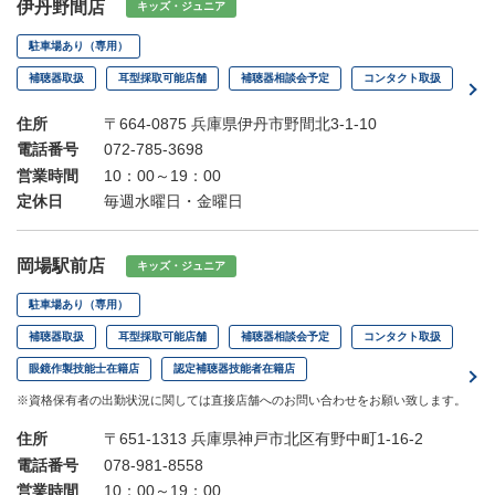
伊丹野間店
キッズ・ジュニア
駐車場あり（専用）
補聴器取扱
耳型採取可能店舗
補聴器相談会予定
コンタクト取扱
住所
〒664-0875 兵庫県伊丹市野間北3-1-10
電話番号
072-785-3698
営業時間
10：00～19：00
定休日
毎週水曜日・金曜日
岡場駅前店
キッズ・ジュニア
駐車場あり（専用）
補聴器取扱
耳型採取可能店舗
補聴器相談会予定
コンタクト取扱
眼鏡作製技能士在籍店
認定補聴器技能者在籍店
※資格保有者の出勤状況に関しては直接店舗へのお問い合わせをお願い致します。
住所
〒651-1313 兵庫県神戸市北区有野中町1-16-2
電話番号
078-981-8558
営業時間
10：00～19：00