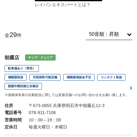
レイバンエキスパートとは？
29
全
件
朝霧店
キッズ・ジュニア
駐車場あり（専用）
補聴器取扱
耳型採取可能店舗
補聴器相談会予定
コンタクト取扱
眼鏡作製技能士在籍店
※資格保有者の出勤状況に関しては直接店舗へのお問い合わせをお願い致します。
住所
〒673-0855 兵庫県明石市中朝霧丘12-3
電話番号
078-911-7106
営業時間
10：00～19：00
定休日
毎週火曜日・木曜日