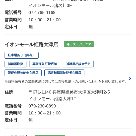
イオンモール猪名川3F
電話番号
072-765-1169
営業時間
10：00～21：00
定休日
無
イオンモール姫路大津店
キッズ・ジュニア
駐車場あり（共有）
補聴器取扱
耳型採取可能店舗
補聴器相談会予定
眼鏡作製技能士在籍店
認定補聴器技能者在籍店
※資格保有者の出勤状況に関しては直接店舗へのお問い合わせをお願い致します。
住所
〒671-1146 兵庫県姫路市大津区大津町2-5
イオンモール姫路大津1F
電話番号
079-230-6899
営業時間
10：00～21：00
定休日
無