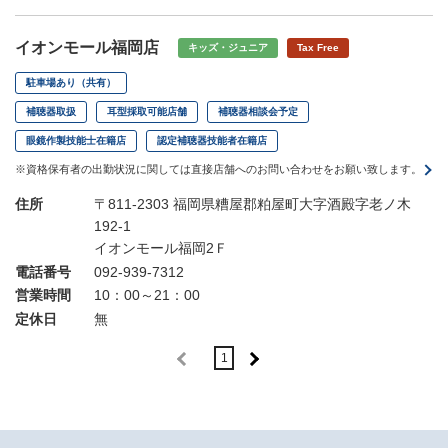
イオンモール福岡店
キッズ・ジュニア
Tax Free
駐車場あり（共有）
補聴器取扱
耳型採取可能店舗
補聴器相談会予定
眼鏡作製技能士在籍店
認定補聴器技能者在籍店
※資格保有者の出勤状況に関しては直接店舗へのお問い合わせをお願い致します。
住所
〒811-2303 福岡県糟屋郡粕屋町大字酒殿字老ノ木
192-1
イオンモール福岡2Ｆ
電話番号
092-939-7312
営業時間
10：00～21：00
定休日
無
1