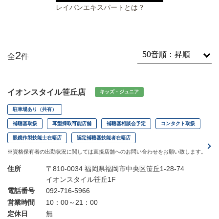
レイバンエキスパートとは？
2
全
件
イオンスタイル笹丘店
キッズ・ジュニア
駐車場あり（共有）
補聴器取扱
耳型採取可能店舗
補聴器相談会予定
コンタクト取扱
眼鏡作製技能士在籍店
認定補聴器技能者在籍店
※資格保有者の出勤状況に関しては直接店舗へのお問い合わせをお願い致します。
住所
〒810-0034 福岡県福岡市中央区笹丘1-28-74
イオンスタイル笹丘1F
電話番号
092-716-5966
営業時間
10：00～21：00
定休日
無