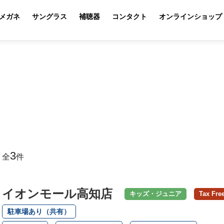
メガネ
サングラス
補聴器
コンタクト
オンラインショップ
3
全
件
イオンモール高知店
キッズ・ジュニア
Tax Fre
駐車場あり（共有）