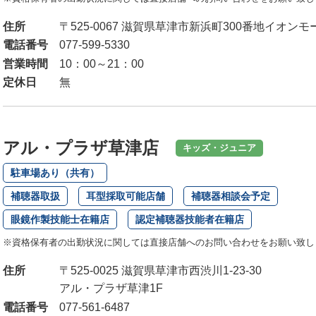
住所
〒525-0067 滋賀県草津市新浜町300番地イオン
電話番号
077-599-5330
営業時間
10：00～21：00
定休日
無
アル・プラザ草津店
キッズ・ジュニア
駐車場あり（共有）
補聴器取扱
耳型採取可能店舗
補聴器相談会予定
眼鏡作製技能士在籍店
認定補聴器技能者在籍店
※資格保有者の出勤状況に関しては直接店舗へのお問い合わせをお願い致し
住所
〒525-0025 滋賀県草津市西渋川1-23-30
アル・プラザ草津1F
電話番号
077-561-6487