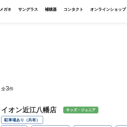
メガネ
サングラス
補聴器
コンタクト
オンラインショップ
3
全
件
イオン近江八幡店
キッズ・ジュニア
駐車場あり（共有）