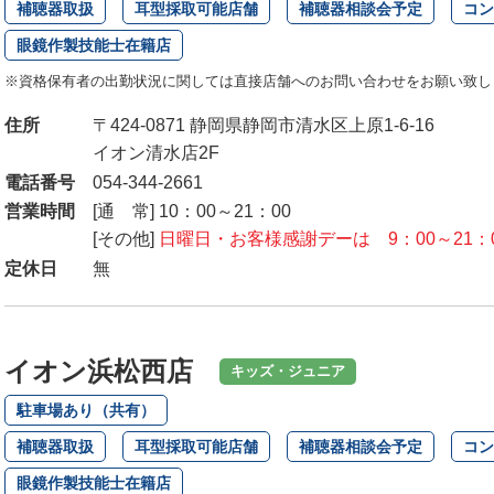
補聴器取扱
耳型採取可能店舗
補聴器相談会予定
コン
眼鏡作製技能士在籍店
※資格保有者の出勤状況に関しては直接店舗へのお問い合わせをお願い致し
住所
〒424-0871 静岡県静岡市清水区上原1-6-16
イオン清水店2F
電話番号
054-344-2661
営業時間
[通 常] 10：00～21：00
[その他]
日曜日・お客様感謝デーは 9：00～21：
定休日
無
イオン浜松西店
キッズ・ジュニア
駐車場あり（共有）
補聴器取扱
耳型採取可能店舗
補聴器相談会予定
コン
眼鏡作製技能士在籍店