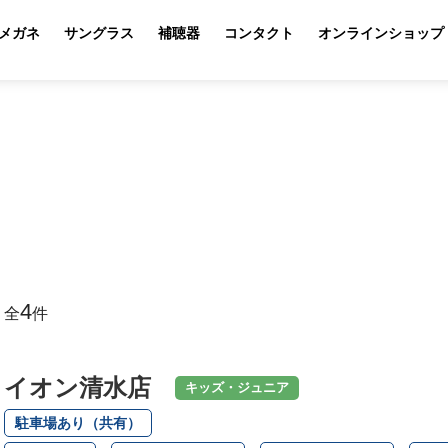
メガネ
サングラス
補聴器
コンタクト
オンラインショップ
4
全
件
イオン清水店
キッズ・ジュニア
駐車場あり（共有）