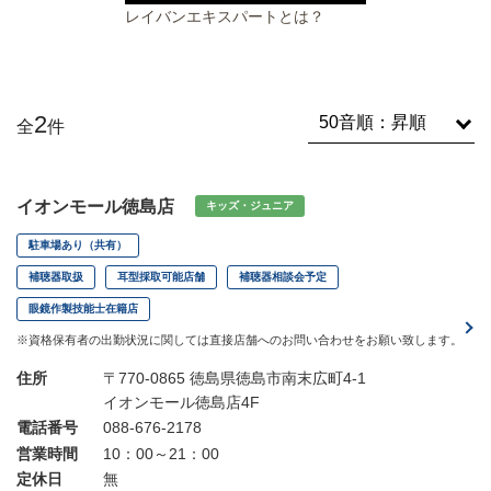
レイバンエキスパートとは？
2
全
件
イオンモール徳島店
キッズ・ジュニア
駐車場あり（共有）
補聴器取扱
耳型採取可能店舗
補聴器相談会予定
眼鏡作製技能士在籍店
※資格保有者の出勤状況に関しては直接店舗へのお問い合わせをお願い致します。
住所
〒770-0865 徳島県徳島市南末広町4-1
イオンモール徳島店4F
電話番号
088-676-2178
営業時間
10：00～21：00
定休日
無