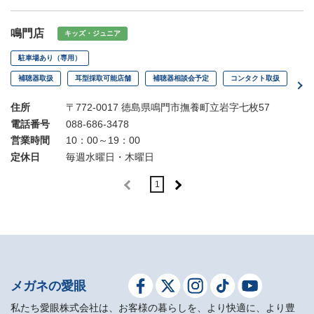
鳴門店
キッズ・ジュニア
駐車場あり（専用）
補聴器取扱
耳型採取可能店舗
補聴器相談会予定
コンタクト取扱
住所
〒772-0017 徳島県鳴門市撫養町立岩字七枚57
電話番号
088-686-3478
営業時間
10：00～19：00
定休日
毎週水曜日・木曜日
1
メガネの愛眼
私たち愛眼株式会社は、お客様の暮らしを、より快適に、より豊