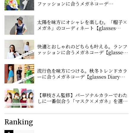
ファッションに合うメガネコーデ
【glasses Diary #08】
太陽を味方にオシャレを楽しむ。「帽子×
メガネ」のコーディネート【glasses
Diary #04】
快適とおしゃれのどちらも叶える。ランフ
ァッションに合うメガネコーデ【glasses
Diary #10】
流行色を味方につける。秋冬トレンドカラ
ーに合うメガネコーデ【glasses Diary
#09】
【華枝さん監修】パーソナルカラーでわた
しに一番似合う「マスク×メガネ」を選ぼ
う
Ranking