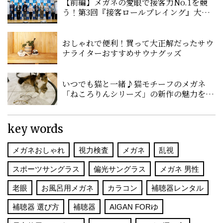
【前編】メガネの愛眼で接客力No.1を競
う！第3回『接客ロールプレイング』大会
に密着！
おしゃれで便利！買って大正解だったサウ
ナライターおすすめサウナグッズ
いつでも猫と一緒♪猫モチーフのメガネ
「ねころりんシリーズ」の新作の魅力をご
紹介！
key words
メガネおしゃれ
視力検査
メガネ
乱視
スポーツサングラス
偏光サングラス
メガネ 男性
老眼
お風呂用メガネ
カラコン
補聴器レンタル
補聴器 選び方
補聴器
AIGAN FORゆ