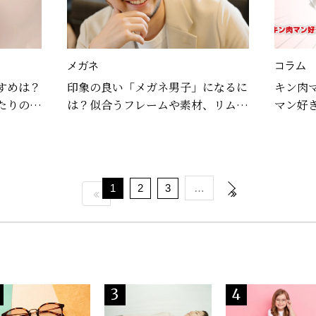
メガネ
コラム
すめは？
印象の良い「メガネ男子」になるに
キン肉
たりのメ
は？似合うフレームや素材、リムの
マン好
選び方を解説
ぜーー
1
2
3
…