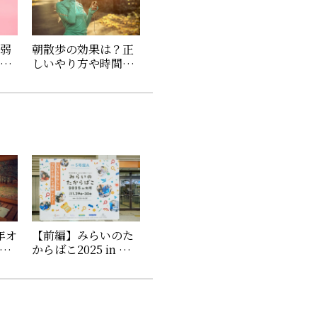
・弱
朝散歩の効果は？正
金は
しいやり方や時間、
法や
おすすめの服装やサ
ングラスを紹介
6年オ
【前編】みらいのた
イ
からばこ2025 in 大
の最
阪｜出展ブースと統
括インタビューをお
届け！