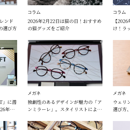
コラム
コラム
トレンド
2026年2月22日は猫の日！おすすめ
【202
の選び方
の猫グッズをご紹介
け！ラ
ネもご
メガネ
メガネ
FT」に潜
独創性のあるデザインが魅力の「ア
ウェリ
26年の
ンミラーレ」。スタイリストによる
選び方
？
おすすめコーデを紹介