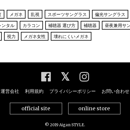
査
メガネ
乱視
スポーツサングラス
偏光サングラス
レンタル
カラコン
補聴器 選び方
補聴器
昼夜兼用サ
視力
メガネ女性
壊れにくいメガネ
運営会社
利用規約
プライバシーポリシー
お問い合わせ
official site
online store
© 2019 Aigan STYLE.