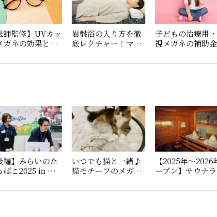
医師監修】UVカッ
岩盤浴の入り方を徹
子どもの治療用
メガネの効果と選
底レクチャー！マナ
視メガネの補助
方。紫外線から目
ーや必要なもの、あ
いくら？申請方
守ろう
ると便利なグッズを
必要書類を解説
紹介
後編】みらいのた
いつでも猫と一緒♪
【2025年〜202
ばこ2025 in 大
猫モチーフのメガネ
ープン】サウナラ
｜メガネコーディ
「ねころりんシリー
ターがおすすめ
ーターになれる
ズ」の新作の魅力を
新サウナを厳選
愛眼ブース」に潜
ご紹介！
！