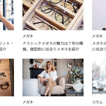
メガネ
メガネ
リット・
クラシックメガネの魅力は？形の種
メガネ
紹介
類、顔型別に似合うメガネを紹介
に似合
説♪
メガネ
コラム