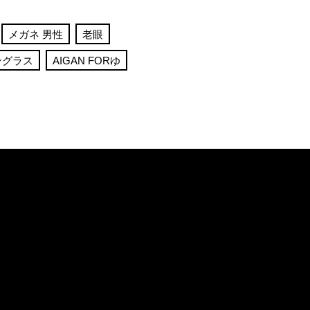
メガネ 男性
老眼
ングラス
AIGAN FORゆ