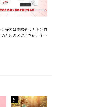
マン好きは集結せよ！キン肉
きのためのメガネを紹介する
ーーっ！