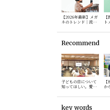
【2026年最新】メガ
【
ネのトレンド｜流行
ト
を取り入れた年代別
び
の選び方
を
Recommend
子どもの目について
【
知ってほしい。愛眼
から
の保護者向け出張授
阪
業に密着！
ネ
「
入
key words