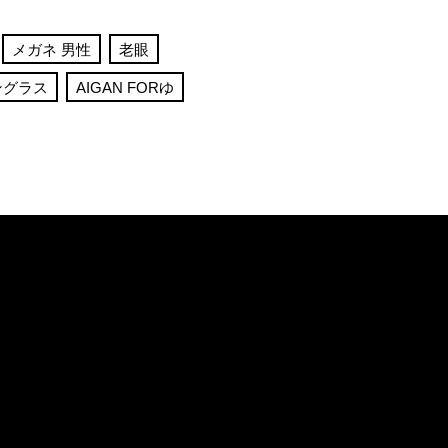
メガネ 男性
老眼
ングラス
AIGAN FORゆ