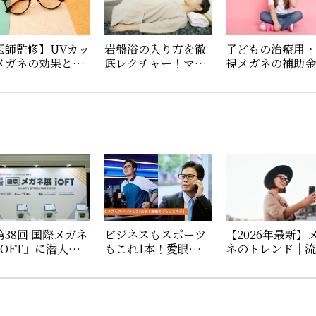
医師監修】UVカッ
岩盤浴の入り方を徹
子どもの治療用
メガネの効果と選
底レクチャー！マナ
視メガネの補助
方。紫外線から目
ーや必要なもの、あ
いくら？申請方
守ろう
ると便利なグッズを
必要書類を解説
紹介
第38回 国際メガネ
ビジネスもスポーツ
【2026年最新】
iOFT」に潜入！
もこれ1本！愛眼の
ネのトレンド｜
賞モデル＆2025・
「ちょこスポ」の魅
を取り入れた年
026年のメガネの注
力をご紹介♪
の選び方
トレンドとは？