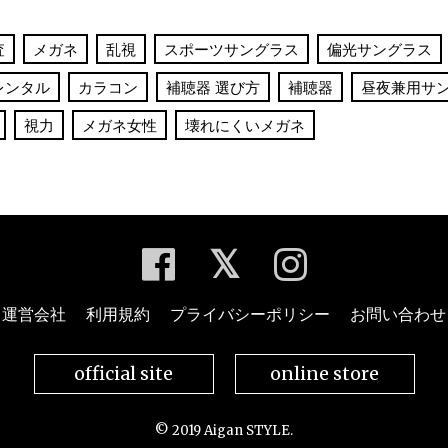
査
メガネ
乱視
スポーツサングラス
偏光サングラス
レンタル
カラコン
補聴器 選び方
補聴器
昼夜兼用サ
視力
メガネ女性
壊れにくいメガネ
運営会社
利用規約
プライバシーポリシー
お問い合わせ
official site
online store
© 2019 Aigan STYLE.