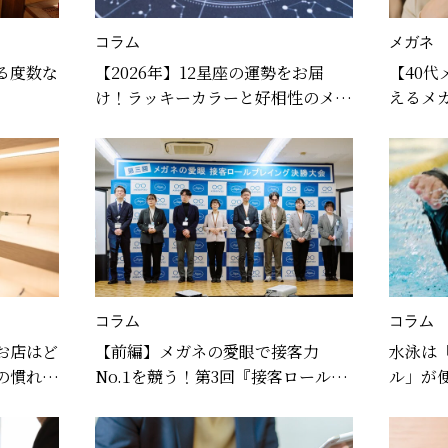
コラム
メガネ
る度数な
【2026年】12星座の運勢をお届
【40
け！ラッキーカラーと好相性のメガ
えるメ
ネもご紹介♪
ームの
コラム
コラム
お店はど
【前編】メガネの愛眼で接客力
水泳は
の慣れ方
No.1を競う！第3回『接客ロールプ
ル」が
レイング』大会に密着！
ルを紹