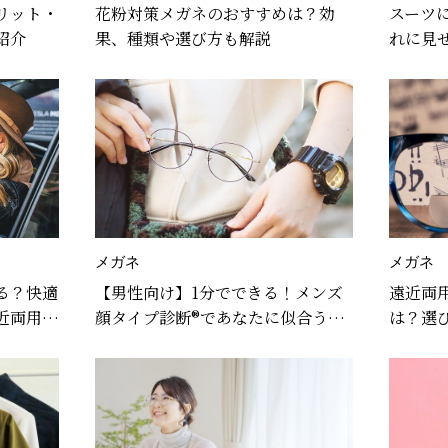
リット・
花粉対策メガネのおすすめは？効
スーツ
紹介
果、種類や選び方も解説
れに見
点も紹
メガネ
メガネ
る？快適
【男性向け】1分でできる！メンズ
遠近両
近両用メ
顔タイプ診断®であなたに似合うメ
は？選
ガネを徹底解説
店を紹