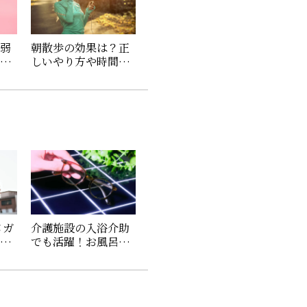
・弱
朝散歩の効果は？正
金は
しいやり方や時間、
法や
おすすめの服装やサ
ングラスを紹介
メガ
介護施設の入浴介助
流行
でも活躍！お風呂・
代別
サウナ用メガネ
「AIGAN FORゆⅡ」
の使い心地を聞いて
みた！