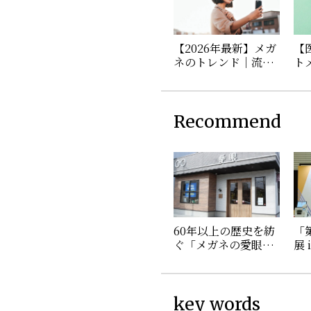
【2026年最新】メガ
【
ネのトレンド｜流行
ト
を取り入れた年代別
び
の選び方
を
Recommend
60年以上の歴史を紡
「
ぐ「メガネの愛眼1号
展 
店（勝山店）」に潜
受
入！
2
目
key words