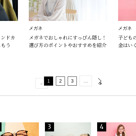
メガネ
メガネ
レンドカ
メガネでおしゃれにすっぴん隠し！
子ども
しもう
選び方のポイントやおすすめを紹介
金はい
解説
1
2
3
…