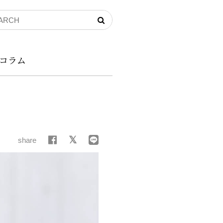
コラム
う
share