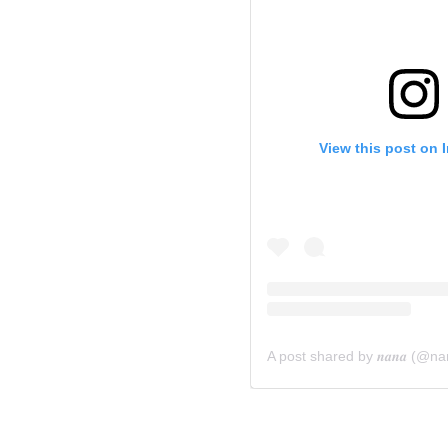
View this post on 
A post shared by 𝒏𝒂𝒏𝒂 (@