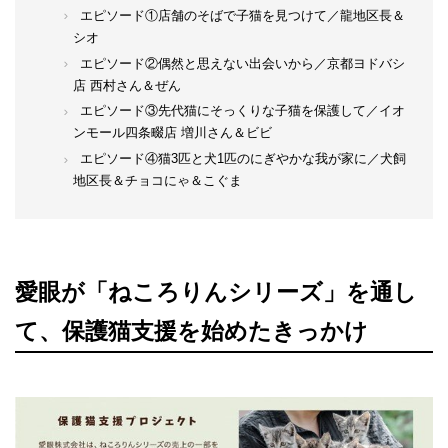
エピソード①店舗のそばで子猫を見つけて／龍地区長＆
シオ
エピソード②偶然と思えない出会いから／京都ヨドバシ
店 西村さん＆ぜん
エピソード③先代猫にそっくりな子猫を保護して／イオ
ンモール四条畷店 増川さん＆ビビ
エピソード④猫3匹と犬1匹のにぎやかな我が家に／犬飼
地区長＆チョコにゃ＆こぐま
愛眼が「ねころりんシリーズ」を通し
て、保護猫支援を始めたきっかけ