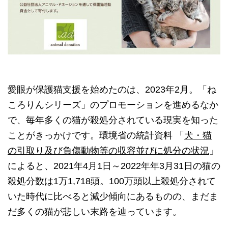
愛眼が保護猫支援を始めたのは、2023年2月。「ね
ころりんシリーズ」のプロモーションを進めるなか
で、毎年多くの猫が殺処分されている現実を知った
ことがきっかけです。環境省の統計資料 「
犬・猫
の引取り及び負傷動物等の収容並びに処分の状況
」
によると、2021年4月1日～2022年年3月31日の猫の
殺処分数は1万1,718頭。100万頭以上殺処分されて
いた時代に比べると減少傾向にあるものの、まだま
だ多くの猫が悲しい末路を辿っています。