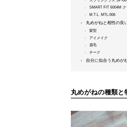
スプリングラス SP-
SMART FIT 6004
M.T.L. MTL-006
丸めがねと相性の良
髪型
アイメイク
眉毛
チーク
自分に似合う丸めが
丸めがねの種類と