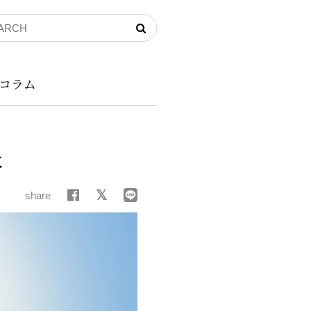
コラム
に
share