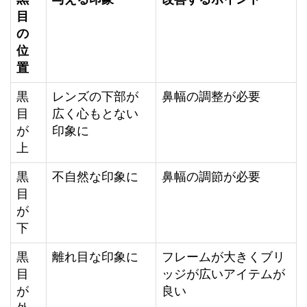
目
の
位
置
黒
レンズの下部が
鼻幅の調整が必要
目
広く心もとない
が
印象に
上
黒
不自然な印象に
鼻幅の調節が必要
目
が
下
黒
離れ目な印象に
フレームが大きくブリ
目
ッジが広いアイテムが
が
良い