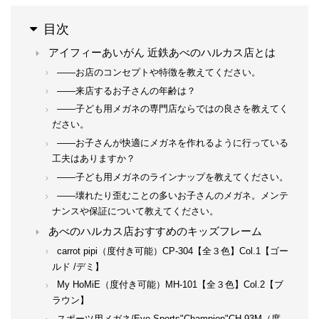
目次
アイフィーあいがん 近鉄あべのハルカス店とは
――お店のコンセプトや特徴を教えてください。
――来店するお子さんの年齢は？
――子ども用メガネの専門店ならではの良さを教えてく
ださい。
――お子さんが快適にメガネを作れるように行っている
工夫はありますか？
――子ども用メガネのラインナップを教えてください。
――壊れたり歪むことの多いお子さんのメガネ。メンテ
ナンスや保証について教えてください。
あべのハルカス店おすすめのキッズフレーム
carrot pipi（度付き可能）CP-304【全３色】Col.1【ゴー
ルド /デミ】
My HoMiE（度付き可能）MH-101【全３色】Col.2【ブ
ラウン】
スポーツ用メガネ/Eye Sports"Champion"CH-93M（度