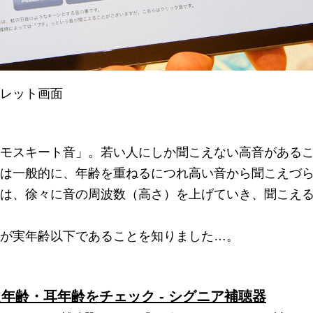
レット画面
モスキート音」。若い人にしか聞こえない高音がある
は一般的に、年齢を重ねるにつれ高い音から聞こえづ
は、徐々に音の周波数（高さ）を上げていき、聞こえ
が実年齢以下であることを知りました…。
年齢・耳年齢をチェック - シグニア補聴器