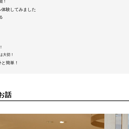
能！
ル体験してみました
る
！
は大切！
外と簡単！
お話