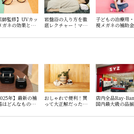
医師監修】UVカッ
岩盤浴の入り方を徹
子どもの治療用
メガネの効果と選
底レクチャー！マナ
視メガネの補助
方。紫外線から目
ーや必要なもの、あ
いくら？申請方
守ろう
ると便利なグッズを
必要書類を解説
紹介
2025年】最新の補
おしゃれで便利！買
店内全品Ray-Ba
器はどんなものが
って大正解だったサ
国内最大級の品
るの？その魅力や
ウナライターおすす
を誇る「SYZ イ
能をじっくり解
めサウナグッズ
モール堺鉄砲町
！
に潜入！