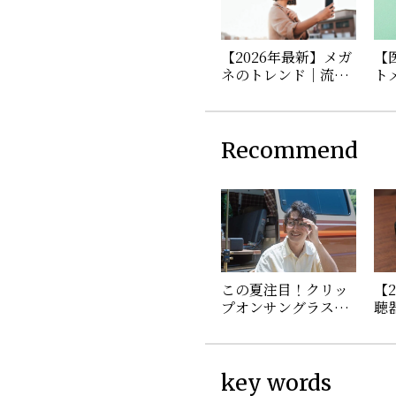
【2026年最新】メガ
【
ネのトレンド｜流行
ト
を取り入れた年代別
び
の選び方
を
Recommend
この夏注目！クリッ
【
プオンサングラスの
聴
魅力をキャンパーが
あ
体験レビュー♪
性
説
key words