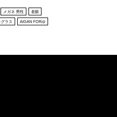
メガネ 男性
老眼
ングラス
AIGAN FORゆ