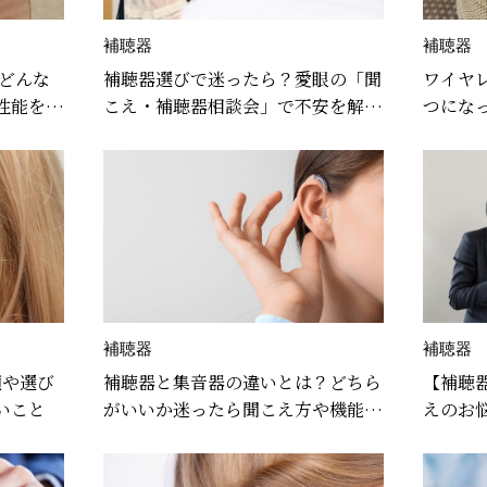
補聴器
補聴器
はどんな
補聴器選びで迷ったら？愛眼の「聞
ワイヤ
性能をじ
こえ・補聴器相談会」で不安を解消
つにな
しよう
徹底解
補聴器
補聴器
類や選び
補聴器と集音器の違いとは？どちら
【補聴
いこと
がいいか迷ったら聞こえ方や機能で
えのお悩
選ぼう