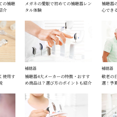
ての補聴
メガネの愛眼で初めての補聴器レン
補聴器
紹介
タル体験
心でき
補聴器
補聴器
く使用す
補聴器4大メーカーの特徴・おすす
敬老の
説
め商品は？選び方のポイントも紹介
選！予