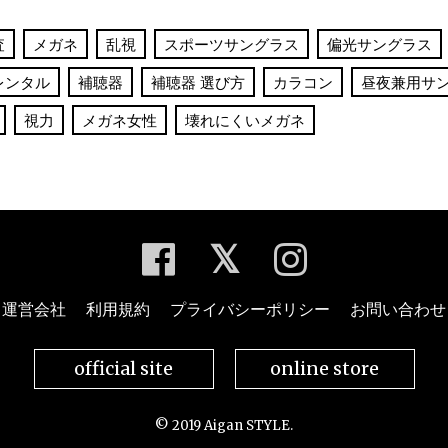
査
メガネ
乱視
スポーツサングラス
偏光サングラス
レンタル
補聴器
補聴器 選び方
カラコン
昼夜兼用サ
視力
メガネ女性
壊れにくいメガネ
運営会社
利用規約
プライバシーポリシー
お問い合わせ
official site
online store
© 2019 Aigan STYLE.