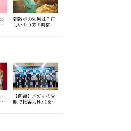
・弱
朝散歩の効果は？正
金は
しいやり方や時間、
法や
おすすめの服装やサ
ングラスを紹介
n！
【前編】メガネの愛
揃え
眼で接客力No.1を競
オン
う！第3回『接客ロー
店」
ルプレイング』大会
に密着！