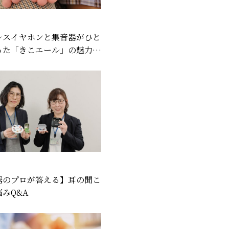
レスイヤホンと集音器がひと
った「きこエール」の魅力を
剖！
器のプロが答える】耳の聞こ
みQ&A