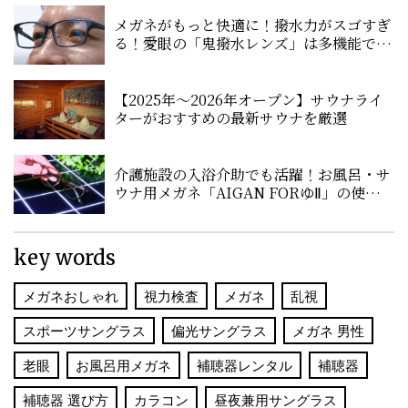
メガネがもっと快適に！撥水力がスゴすぎ
る！愛眼の「鬼撥水レンズ」は多機能で超
優秀
【2025年〜2026年オープン】サウナライ
ターがおすすめの最新サウナを厳選
介護施設の入浴介助でも活躍！お風呂・サ
ウナ用メガネ「AIGAN FORゆⅡ」の使い心
地を聞いてみた！
key words
メガネおしゃれ
視力検査
メガネ
乱視
スポーツサングラス
偏光サングラス
メガネ 男性
老眼
お風呂用メガネ
補聴器レンタル
補聴器
補聴器 選び方
カラコン
昼夜兼用サングラス