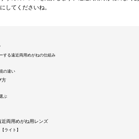
にしてくださいね。
？
ーする遠近両用めがねの仕組み
鏡の違い
び方
選ぶ
遠近両用めがね用レンズ
 【ライト】