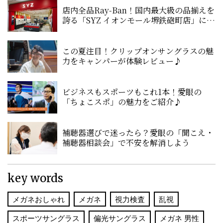
店内全品Ray-Ban！国内最大級の品揃えを
誇る「SYZ イオンモール堺鉄砲町店」に潜
入！
この夏注目！クリップオンサングラスの魅
力をキャンパーが体験レビュー♪
ビジネスもスポーツもこれ1本！愛眼の
「ちょこスポ」の魅力をご紹介♪
補聴器選びで迷ったら？愛眼の「聞こえ・
補聴器相談会」で不安を解消しよう
key words
メガネおしゃれ
メガネ
視力検査
乱視
スポーツサングラス
偏光サングラス
メガネ 男性