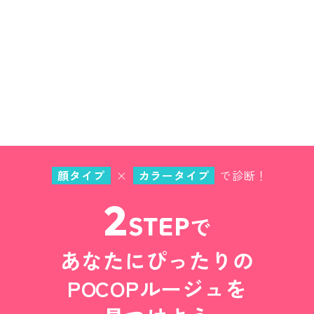
顔タイプ
×
カラータイプ
で診断！
2
STEP
で
あなたにぴったりの
POCOPルージュを