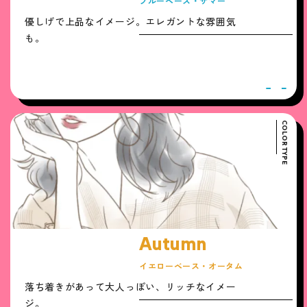
ブルーベース・サマー
優しげで上品なイメージ。エレガントな雰囲気
も。
COLOR TYPE
Autumn
イエローベース・オータム
落ち着きがあって大人っぽい、リッチなイメー
ジ。