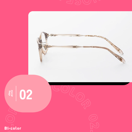
02
POCOP
Rouge
Bi-color