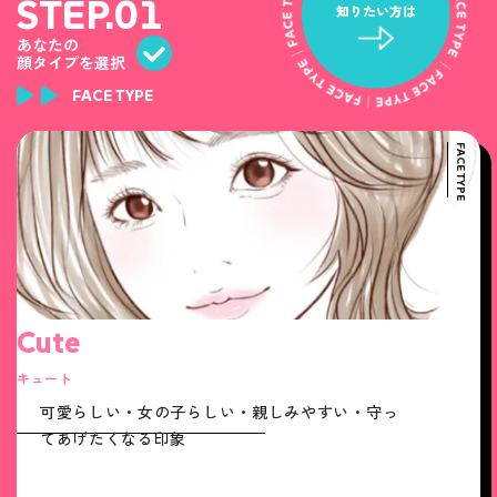
STEP.01
知りたい方は
あなたの
顔タイプを選択
FACE TYPE
FACE TYPE
Cute
キュート
可愛らしい・女の子らしい・親しみやすい・守っ
てあげたくなる印象