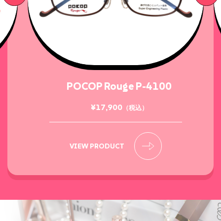
POCOP Rouge P-4100
¥17,900
（税込）
VIEW PRODUCT