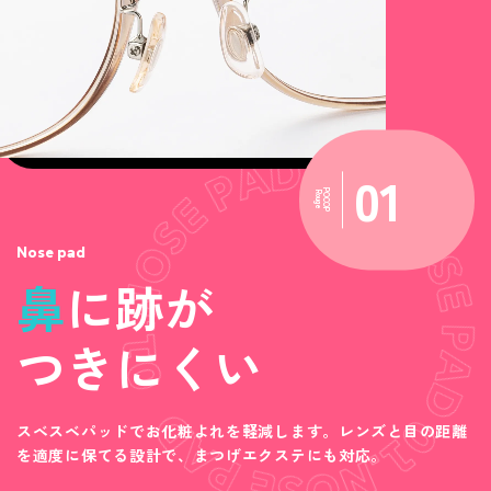
01
POCOP
Rouge
Nose pad
鼻
に跡が
つきにくい
スベスベパッドでお化粧よれを軽減します。レンズと目の距離
を適度に保てる設計で、まつげエクステにも対応。