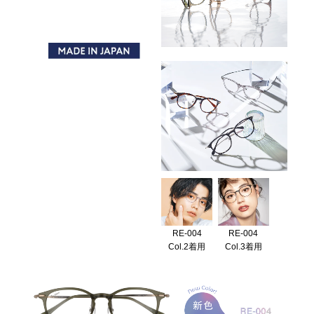
薄型レンズ・遠近両用レンズ付
19,980
(TAX IN)
小顔効果且つ 視野も広いモデルです。
レンズの縦幅も十分で、
ウェリントンタイプ。
日本人のお顔に合わせやすい
RE-004
RE-004
Col.2着用
Col.3着用