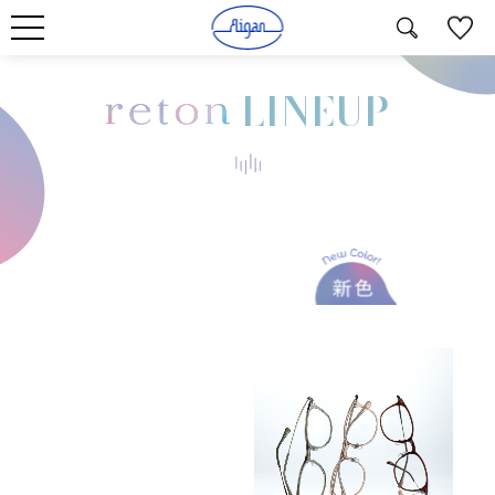
LINEUP
49□19-143