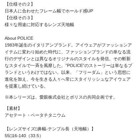
【仕様その２】
日本人に合わせたフレーム幅でホールド感UP
【仕様その３】
様々な用途に対応するレンズ天地幅
About POLICE
1983年誕生のイタリアンブランド。アイウェアがファッションア
イテムに変わり始めた時代に、ファッションブランドの単なる流
行のデザインとは異なるオリジナルのスタイルを発信。その斬新
なスタイルで一斉を風靡した。”POLICE”のストーリーは単なるブ
ランドというわけではない。以来、「フリーダム」という思想に
進化を加え、今を生きる人々へ常にスタイリッシュなアイウェア
を提案し続けている。
※本シリーズは、愛眼株式会社とポリスの共同企画です。
【素材】
アセテート・ベータチタニウム
【レンズサイズ□鼻幅-テンプル長（天地幅）】
55□16-140（33.5）