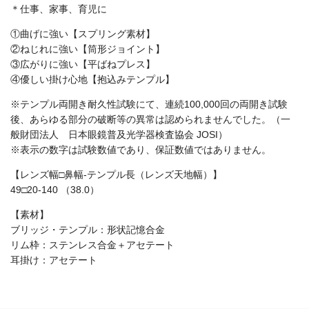
＊仕事、家事、育児に
①曲げに強い【スプリング素材】
②ねじれに強い【筒形ジョイント】
③広がりに強い【平ばねプレス】
④優しい掛け心地【抱込みテンプル】
※テンプル両開き耐久性試験にて、連続100,000回の両開き試験
後、あらゆる部分の破断等の異常は認められませんでした。（一
般財団法人 日本眼鏡普及光学器検査協会 JOSI）
※表示の数字は試験数値であり、保証数値ではありません。
【レンズ幅□鼻幅-テンプル長（レンズ天地幅）】
49□20-140 （38.0）
【素材】
ブリッジ・テンプル：形状記憶合金
リム枠：ステンレス合金＋アセテート
耳掛け：アセテート