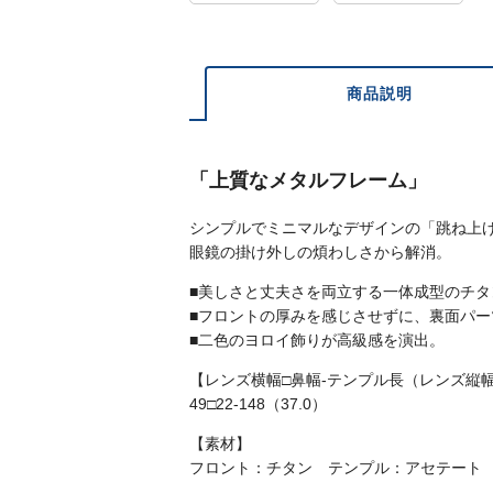
商品説明
「上質なメタルフレーム」
シンプルでミニマルなデザインの「跳ね上
眼鏡の掛け外しの煩わしさから解消。
■美しさと丈夫さを両立する一体成型のチタ
■フロントの厚みを感じさせずに、裏面パー
■二色のヨロイ飾りが高級感を演出。
【レンズ横幅□鼻幅-テンプル長（レンズ縦
49□22-148（37.0）
【素材】
フロント：チタン テンプル：アセテート