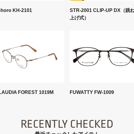
STR-2001 CLIP-UP DX（跳
ohoro KH-2101
上げ式）
LAUDIA FOREST 1019M
FUWATTY FW-1009
RECENTLY CHECKED