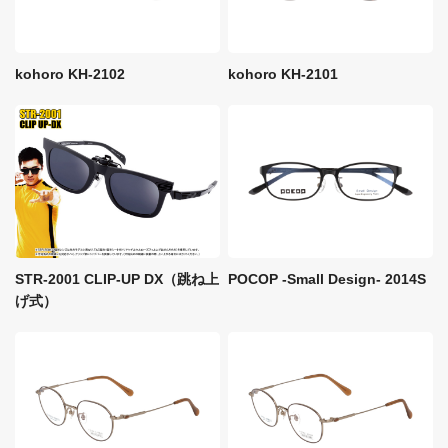
kohoro KH-2102
kohoro KH-2101
STR-2001 CLIP-UP DX（跳ね上
POCOP -Small Design- 2014S
げ式）