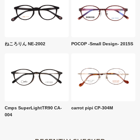
ねころりん NE-2002
POCOP -Small Design- 2015S
Cmps SuperLightTR90 CA-
carrot pipi CP-304M
004