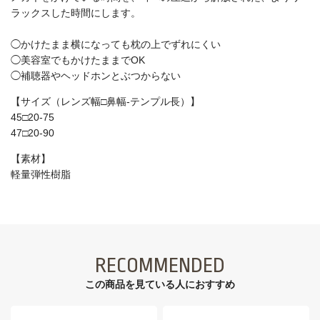
ラックスした時間にします。
◯かけたまま横になっても枕の上でずれにくい
◯美容室でもかけたままでOK
◯補聴器やヘッドホンとぶつからない
【サイズ（レンズ幅□鼻幅-テンプル長）】
45□20-75
47□20-90
【素材】
軽量弾性樹脂
RECOMMENDED
この商品を見ている⼈におすすめ