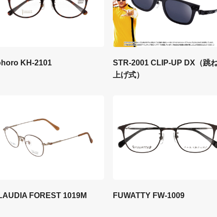
STR-2001 CLIP-UP DX（跳
ohoro KH-2101
上げ式）
LAUDIA FOREST 1019M
FUWATTY FW-1009