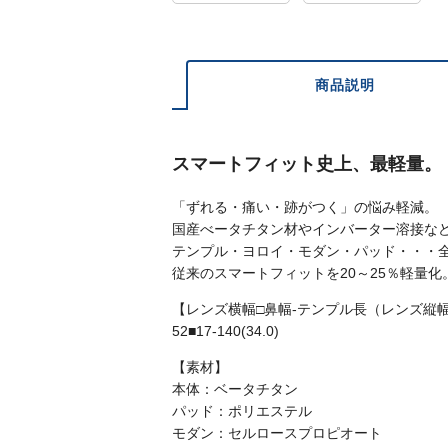
商品説明
スマートフィット史上、最軽量。
「ずれる・痛い・跡がつく」の悩み軽減。
国産べータチタン材やインバーター溶接など
テンプル・ヨロイ・モダン・パッド・・・
従来のスマートフィットを20～25％軽量化
【レンズ横幅□鼻幅-テンプル長（レンズ縦
52■17-140(34.0)
【素材】
本体：ベータチタン
パッド：ポリエステル
モダン：セルロースプロピオート