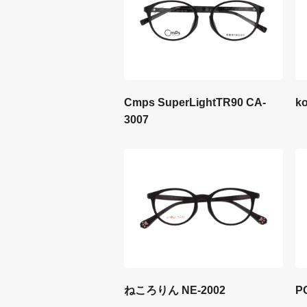
Cmps SuperLightTR90 CA-
k
3007
ねころりん NE-2002
P