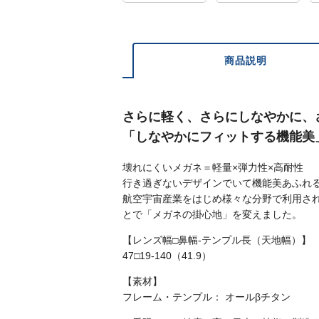
商品説明
さらに軽く、さらにしなやかに、
「しなやかにフィットする機能美
壊れにくいメガネ＝軽量×弾力性×高耐性
行き過ぎないデザインでいて機能美あふれ
航空宇宙産業をはじめ様々な分野で利用さ
とで「メガネの掛心地」を変えました。
【レンズ幅□鼻幅-テンプル長（天地幅）】
47□19-140（41.9）
【素材】
フレーム・テンプル： オールβチタン