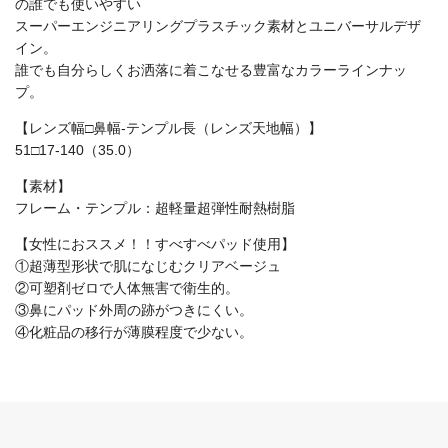
の誰でも使いやすい
スーパーエンジニアリングプラスチック素材とユニバーサルデザ
イン。
誰でも自分らしくお洒落に着こなせる豊富なカラーラインナッ
プ。
【レンズ幅□鼻幅-テンプル長（レンズ天地幅）】
51□17-140（35.0）
【素材】
フレーム・テンプル：超軽量超弾性耐熱樹脂
【女性におススメ！！すべすべパッド使用】
①超薄型形状で肌になじむクリアベージュ
②可塑剤ゼロで人体無害で衛生的。
③鼻にパッド外周の跡がつきにくい。
④化粧品の移行が薄膜程度で少ない。