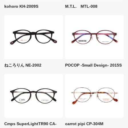
M.T.L. MTL-008
kohoro KH-2009S
ねころりん NE-2002
POCOP -Small Design- 2015S
Cmps SuperLightTR90 CA-
carrot pipi CP-304M