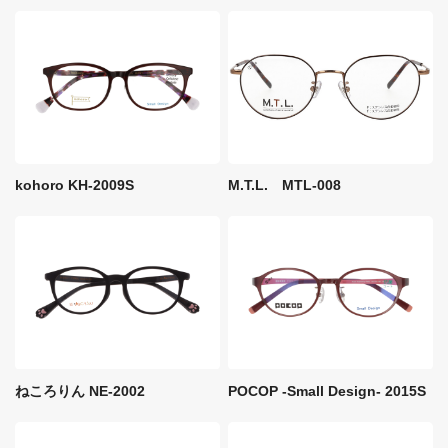
M.T.L. MTL-008
kohoro KH-2009S
ねころりん NE-2002
POCOP -Small Design- 2015S