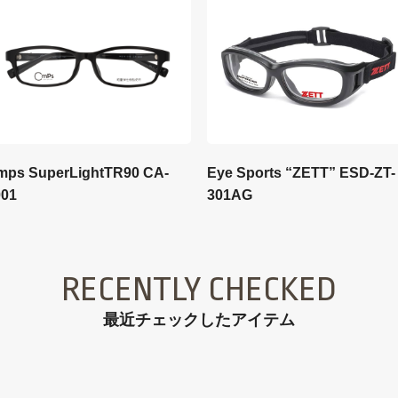
Eye Sports “ZETT” ESD-ZT-
mps SuperLightTR90 CA-
301AG
001
RECENTLY CHECKED
最近チェックしたアイテム