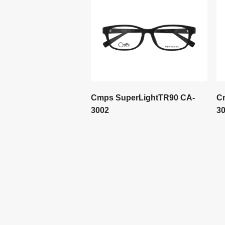
Cmps SuperLightTR90 CA-
C
3002
3