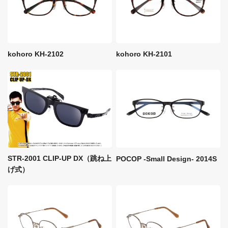
kohoro KH-2102
kohoro KH-2101
STR-2001 CLIP-UP DX（跳ね上
POCOP -Small Design- 2014S
げ式）