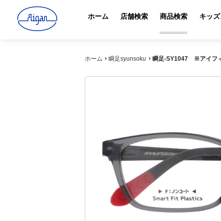
ホーム
店舗検索
商品検索
キッズ
ホーム
瞬足syunsoku
瞬足-SY1047 ※ア