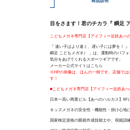
商品説明
目をさます！君のチカラ『 瞬足 
こどもメガネ専門店【アイフィー近鉄あべ
『 速い子はより速く、遅い子には夢を！ 』
瞬足 こどもメガネ） 」は、運動時のパフ
気分をあげてくれるスポーツギアです。
メーカー公式サイトはこちら
※HPの画像は、ほんの一例です。店舗で
す！
■こどもメガネ専門店【アイフィー近鉄あ
日本一高い商業ビル【あべのハルカス】8F
キッズメガネの安全性・機能性・掛け心地
国家検定資格の眼鏡作成技能士や、視能訓