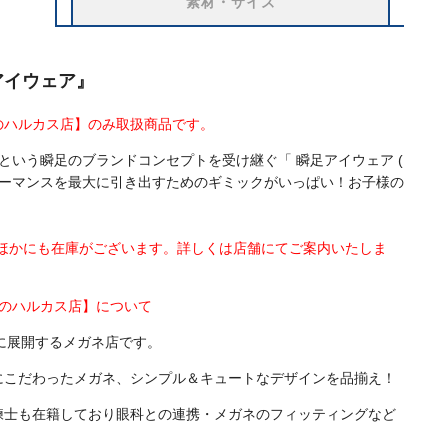
素材・サイズ
アイウェア』
のハルカス店】のみ取扱商品です。
という瞬足のブランドコンセプトを受け継ぐ「 瞬足アイウェア (
ォーマンスを最大に引き出すためのギミックがいっぱい！お子様の
はほかにも在庫がございます。詳しくは店舗にてご案内いたしま
べのハルカス店】について
に展開するメガネ店です。
にこだわったメガネ、シンプル＆キュートなデザインを品揃え！
練士も在籍しており眼科との連携・メガネのフィッティングなど