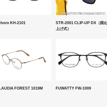
STR-2001 CLIP-UP DX（跳
ohoro KH-2101
上げ式）
LAUDIA FOREST 1019M
FUWATTY FW-1009