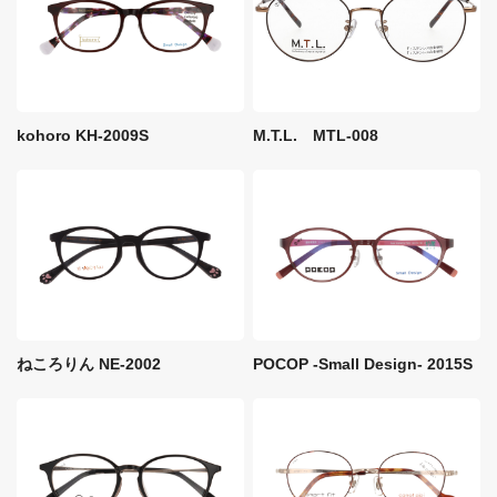
M.T.L. MTL-008
kohoro KH-2009S
ねころりん NE-2002
POCOP -Small Design- 2015S