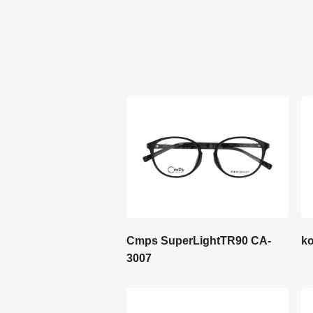
Cmps SuperLightTR90 CA-
k
3007