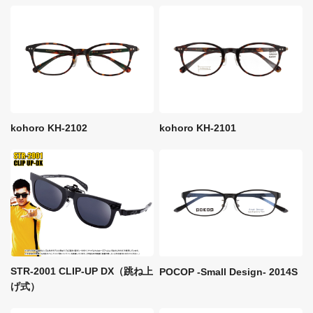
kohoro KH-2102
kohoro KH-2101
STR-2001 CLIP-UP DX（跳ね上
POCOP -Small Design- 2014S
げ式）