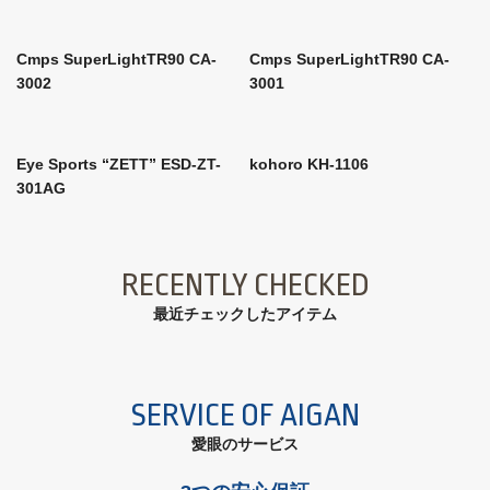
Cmps SuperLightTR90 CA-
Cmps SuperLightTR90 CA-
3002
3001
Eye Sports “ZETT” ESD-ZT-
kohoro KH-1106
301AG
RECENTLY CHECKED
最近チェックしたアイテム
SERVICE OF AIGAN
愛眼のサービス