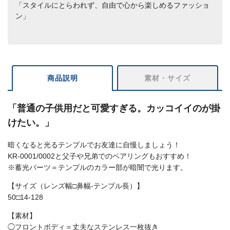
「スタイルにとらわれず、自由で心から楽しめるファッショ
ン」
商品説明
素材・サイズ
「普通の子供用だと可愛すぎる。カッコイイのが掛
けたい。」
暗くなると光るテンプルでお友達に自慢しましょう！
KR-0001/0002と父子や兄弟でのペアリングもおすすめ！
※蓄光パーツ＝テンプルのカラー部が暗闇で光ります。
【サイズ（レンズ幅□鼻幅-テンプル長）】
50□14-128
【素材】
◯フロントボディ＝丈夫なステンレス一枚抜き