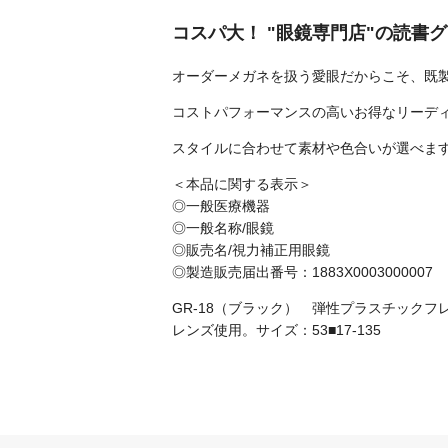
コスパ大！ "眼鏡専門店"の読書
オーダーメガネを扱う愛眼だからこそ、既
コストパフォーマンスの高いお得なリーデ
スタイルに合わせて素材や色合いが選べま
＜本品に関する表示＞
◎一般医療機器
◎一般名称/眼鏡
◎販売名/視力補正用眼鏡
◎製造販売届出番号：1883X0003000007
GR-18（ブラック） 弾性プラスチック
レンズ使用。サイズ：53■17-135