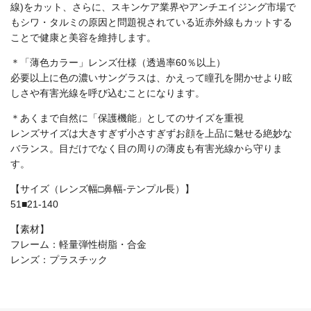
線)をカット、さらに、スキンケア業界やアンチエイジング市場で
もシワ・タルミの原因と問題視されている近赤外線もカットする
ことで健康と美容を維持します。
＊「薄色カラー」レンズ仕様（透過率60％以上）
必要以上に色の濃いサングラスは、かえって瞳孔を開かせより眩
しさや有害光線を呼び込むことになります。
＊あくまで自然に「保護機能」としてのサイズを重視
レンズサイズは大きすぎず小さすぎずお顔を上品に魅せる絶妙な
バランス。目だけでなく目の周りの薄皮も有害光線から守りま
す。
【サイズ（レンズ幅□鼻幅-テンプル長）】
51■21-140
【素材】
フレーム：軽量弾性樹脂・合金
レンズ：プラスチック