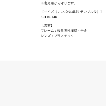
有害光線から守ります。
【サイズ（レンズ幅□鼻幅-テンプル長）】
52■16-140
【素材】
フレーム：軽量弾性樹脂・合金
レンズ：プラスチック