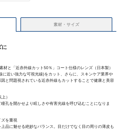
素材・サイズ
ズに
％」素材と「近赤外線カット50％」コート仕様のレンズ（日本製）
外線に近い強力な可視光線)をカット、さらに、スキンケア業界や
原因と問題視されている近赤外線もカットすることで健康と美容
以上）
て瞳孔を開かせより眩しさや有害光線を呼び込むことになりま
イズを重視
を上品に魅せる絶妙なバランス。目だけでなく目の周りの薄皮も