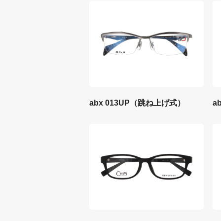
abx 013UP（跳ね上げ式）
ab