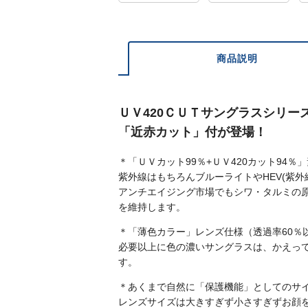
商品説明
ＵＶ420ＣＵＴサングラスシリー
「近赤カット」付が登場！
＊「ＵＶカット99％+ＵＶ420カット94
紫外線はもちろんブルーライトやHEV(紫
アンチエイジング市場でもシワ・タルミの
を維持します。
＊「薄色カラー」レンズ仕様（透過率60％
必要以上に色の濃いサングラスは、かえっ
す。
＊あくまで自然に「保護機能」としてのサ
レンズサイズは大きすぎず小さすぎずお顔