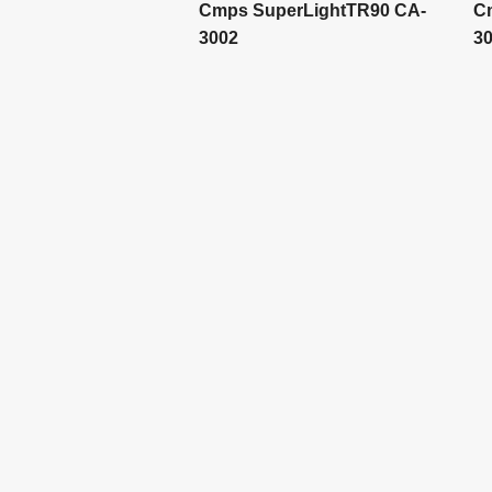
Cmps SuperLightTR90 CA-
C
3002
3