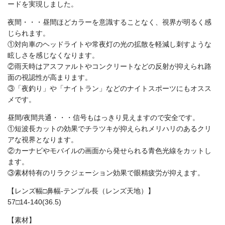
ードを実現しました。
夜間・・・昼間ほどカラーを意識することなく、視界が明るく感
じられます。
①対向車のヘッドライトや常夜灯の光の拡散を軽減し刺すような
眩しさを感じなくなります。
②雨天時はアスファルトやコンクリートなどの反射が抑えられ路
面の視認性が高まります。
③「夜釣り」や「ナイトラン」などのナイトスポーツにもオスス
メです。
昼間/夜間共通・・・信号もはっきり見えますので安全です。
①短波長カットの効果でチラツキが抑えられメリハリのあるクリ
アな視界となります。
②カーナビやモバイルの画面から発せられる青色光線をカットし
ます。
③素材特有のリラクジェーション効果で眼精疲労が抑えます。
【レンズ幅□鼻幅-テンプル長（レンズ天地）】
57□14-140(36.5)
【素材】