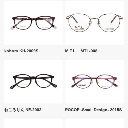
M.T.L. MTL-008
kohoro KH-2009S
ねころりん NE-2002
POCOP -Small Design- 2015S